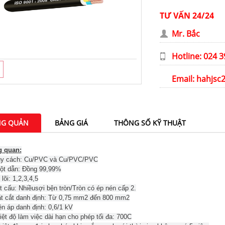
TƯ VẤN 24/24
Mr. Bắc
Hotline: 024 
Email:
hahjsc
G QUẢN
BẢNG GIÁ
THÔNG SỐ KỸ THUẬT
 quan:
y cách: Cu/PVC và Cu/PVC/PVC
ột dẫn: Đồng 99,99%
lõi: 1,2,3,4,5
t cấu: Nhiềusợi bện tròn/Tròn có ép nén cấp 2.
t cắt danh định: Từ 0,75 mm2 đến 800 mm2
ện áp danh định: 0,6/1 kV
iệt độ làm việc dài hạn cho phép tối đa: 700C