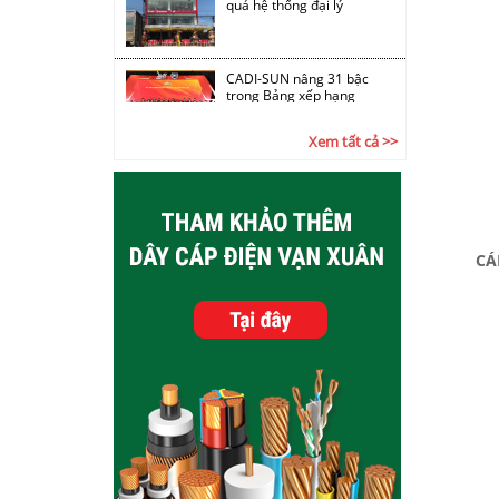
CADI-SUN nâng 31 bậc
trong Bảng xếp hạng
VNR500
Xem tất cả >>
Chùm ảnh Hội nghị tổng
kết các khối công ty CADI-
SUN
CÁ