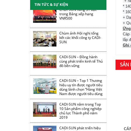
"+ N
TIN TỨC & SỰ KIỆN
CADI-SUN nâng 31 bậc
* 14
trong Bảng xếp hạng
* 16
VNR500
+ Dạ
+ Qu
Chùm ảnh Hội nghị tổng
Ứng
kết các khối công ty CADI-
Cáp 
SUN
lắp đ
Ghi 
CADI-SUN – Đồng hành
cùng phát triển kinh tế Thủ
đô bền vững
SẢN 
CADI-SUN – Top 1 Thương
hiệu uy tín được người tiêu
dùng bình chọn “Hàng Việt
Nam được người tiêu dùng
yêu thích 2019”
CADI-SUN nằm trong Top
10 Sản phẩm công nghiệp
chủ lực Thành phố năm
2019
CADI-SUN phát triển hiệu
quả hệ thống đại lý
CÁ