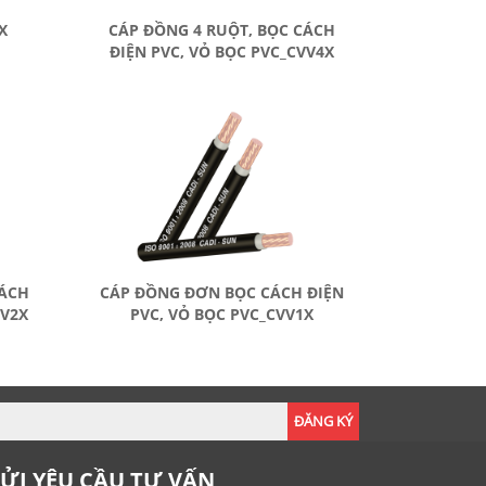
X
CÁP ĐỒNG 4 RUỘT, BỌC CÁCH
ĐIỆN PVC, VỎ BỌC PVC_CVV4X
CÁCH
CÁP ĐỒNG ĐƠN BỌC CÁCH ĐIỆN
VV2X
PVC, VỎ BỌC PVC_CVV1X
ĐĂNG KÝ
ỬI YÊU CẦU TƯ VẤN