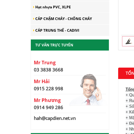
Hạt nhựa PVC, XLPE
CÁP CHẬM CHÁY - CHỐNG CHÁY
CÁP TRUNG THẾ - CADIVI
CADI-SUN – Đồng hành
TƯ VẤN TRỰC TUYẾN
cùng phát triển kinh tế Thủ
đô bền vững
Mr Trung
CADI-SUN – Top 1 Thương
03 3838 3668
hiệu uy tín được người tiêu
TỔN
dùng bình chọn “Hàng Việt
Nam được người tiêu dùng
Mr Hải
yêu thích 2019”
0915 228 998
Tổng
CADI-SUN nằm trong Top
10 Sản phẩm công nghiệp
+ Qu
Mr Phương
chủ lực Thành phố năm
+ Ru
2019
+ Số 
0914 949 286
+ Kế
CADI-SUN phát triển hiệu
hah@capdien.net.vn
+ Mặ
quả hệ thống đại lý
+ Đi
+ Nh