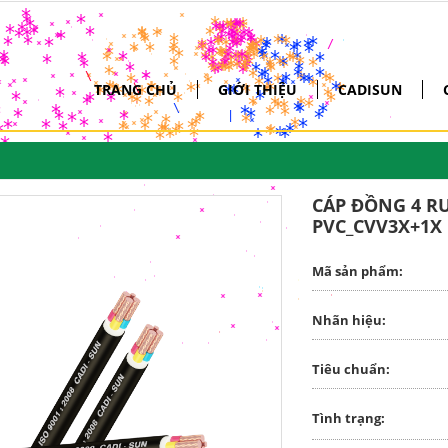
*
*
*
*
*
*
*
*
*
*
*
*
*
*
*
*
*
*
*
*
*
*
*
*
*
*
*
*
*
*
*
*
*
*
*
*
*
*
*
*
*
*
*
*
*
*
*
*
*
*
*
*
*
*
*
*
*
*
*
*
*
*
*
*
*
*
*
*
*
*
*
*
*
*
*
*
*
*
*
*
*
*
*
*
*
*
*
*
*
*
*
*
*
*
*
*
*
/
*
*
*
*
*
*
*
*
*
*
*
*
*
*
*
*
*
*
*
*
*
*
*
*
*
*
*
*
*
*
*
*
*
*
*
*
*
*
*
*
*
*
*
*
*
*
*
*
*
*
*
*
*
*
*
*
*
*
*
*
*
*
*
*
*
*
*
*
*
*
*
*
*
*
*
*
*
*
*
*
*
*
*
*
*
*
*
*
*
*
*
*
*
*
*
*
*
*
*
*
*
*
*
*
*
*
*
*
*
*
*
*
*
*
*
*
*
*
*
*
*
*
*
*
*
*
*
*
*
*
*
*
*
*
*
*
*
*
*
*
*
*
*
*
*
*
*
*
*
*
*
*
*
*
*
*
*
*
*
*
*
*
*
*
*
*
*
*
*
*
*
*
*
*
*
*
*
*
*
*
*
*
*
*
*
*
*
*
*
*
*
*
*
*
*
*
*
*
*
*
*
*
*
*
*
*
*
*
*
*
*
*
*
*
*
*
*
*
*
*
*
*
*
*
*
*
*
*
*
*
*
*
*
*
*
*
*
*
*
*
*
*
*
*
\
*
*
*
*
*
*
*
*
*
*
*
*
*
*
*
*
*
*
*
*
*
*
*
*
*
*
*
*
*
TRANG CHỦ
GIỚI THIỆU
CADISUN
*
*
*
*
*
*
*
*
*
*
*
*
*
*
*
*
*
*
*
*
*
*
*
*
*
*
*
*
*
*
*
*
*
*
*
*
*
*
*
*
*
*
*
*
*
*
*
*
*
*
*
*
*
*
*
*
*
*
*
*
*
*
*
*
*
*
*
*
*
*
\
*
*
*
*
*
*
*
*
\
*
*
*
*
*
*
*
*
*
*
*
*
*
*
*
*
*
*
*
*
*
*
*
*
*
*
*
/
*
/
*
*
*
*
*
*
*
*
*
*
*
*
*
*
*
*
*
*
*
*
*
*
*
*
*
*
*
*
*
*
*
*
*
CÁP ĐỒNG 4 RU
*
*
*
*
*
*
*
*
*
*
*
PVC_CVV3X+1X
*
*
*
*
*
*
*
*
Mã sản phẩm:
Nhãn hiệu:
Tiêu chuẩn:
Tình trạng: