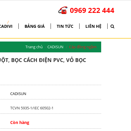
*
*
*
*
*
*
*
*
*
*
*
*
*
*
*
*
*
*
0969 222 444
*
*
*
*
*
*
*
*
*
*
*
*
*
*
*
*
*
*
*
*
*
*
*
*
*
*
*
*
*
*
*
*
*
*
*
*
*
*
*
*
*
*
*
*
*
*
*
*
*
*
*
*
*
*
*
*
*
*
*
*
*
*
*
*
*
*
*
*
*
*
*
*
/
CADIVI
BẢNG GIÁ
TIN TỨC
LIÊN HỆ
Trang chủ
CADISUN
Cáp đồng ngầm
ỘT, BỌC CÁCH ĐIỆN PVC, VỎ BỌC
CADISUN
TCVN 5935-1/IEC 60502-1
Còn hàng