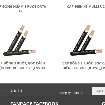
P ĐỒNG NGẦM 1 RUỘT DATA
CÁP ĐIỆN KẾ MULLER 2
1X
P ĐỒNG 3 RUỘT, BỌC CÁCH
CÁP ĐỒNG 2 RUỘT, BỌC 
ỆN PVC, VỎ BỌC PVC_CVV 3X
ĐIỆN PVC, VỎ BỌC PVC_C
ng
Liên hệ
Đăng ký nhận tin
FANPAGE FACEBOOK
G