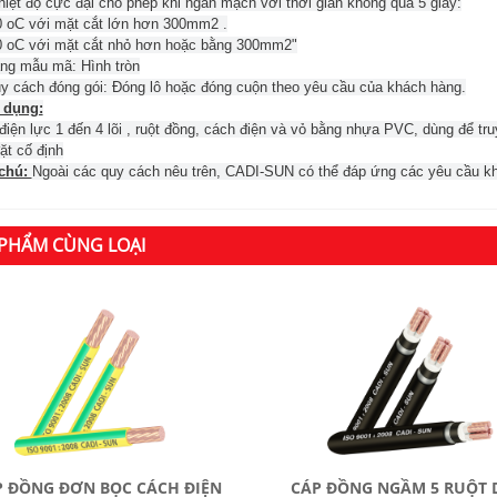
hiệt độ cực đại cho phép khi ngắn mạch với thời gian không quá 5 giây:
0 oC với mặt cắt lớn hơn 300mm2 .
0 oC với mặt cắt nhỏ hơn hoặc bằng 300mm2"
ng mẫu mã: Hình tròn
y cách đóng gói: Đóng lô hoặc đóng cuộn theo yêu cầu của khách hàng.
 dụng:
điện lực 1 đến 4 lõi , ruột đồng, cách điện và vỏ bằng nhựa PVC, dùng để truy
ặt cố định
chú:
Ngoài các quy cách nêu trên, CADI-SUN có thể đáp ứng các yêu cầu k
PHẨM CÙNG LOẠI
P ĐỒNG ĐƠN BỌC CÁCH ĐIỆN
CÁP ĐỒNG NGẦM 5 RUỘT 