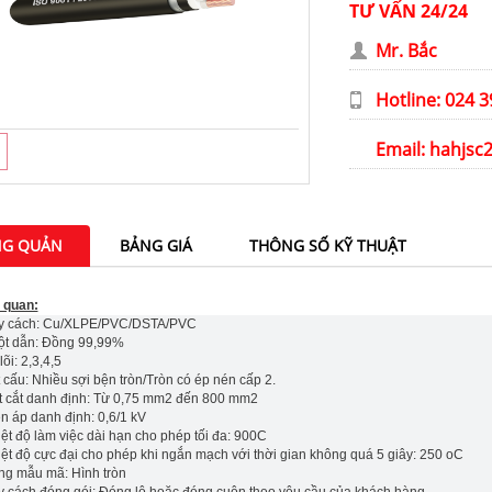
TƯ VẤN 24/24
Mr. Bắc
Hotline: 024 
Email:
hahjsc
G QUẢN
BẢNG GIÁ
THÔNG SỐ KỸ THUẬT
 quan:
y cách: Cu/XLPE/PVC/DSTA/PVC
ột dẫn: Đồng 99,99%
lõi: 2,3,4,5
 cấu: Nhiều sợi bện tròn/Tròn có ép nén cấp 2.
t cắt danh định: Từ 0,75 mm2 đến 800 mm2
n áp danh định: 0,6/1 kV
ệt độ làm việc dài hạn cho phép tối đa: 900C
ệt độ cực đại cho phép khi ngắn mạch với thời gian không quá 5 giây: 250 oC
ng mẫu mã: Hình tròn
y cách đóng gói: Đóng lô hoặc đóng cuộn theo yêu cầu của khách hàng.