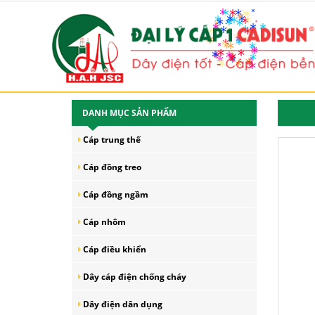
*
*
*
*
*
*
*
*
*
\
*
*
*
*
*
*
*
*
*
*
*
*
*
*
*
*
*
*
*
*
*
*
*
*
*
*
*
*
*
*
*
*
*
DANH MỤC SẢN PHẨM
*
*
*
*
*
*
*
*
*
Cáp trung thế
*
*
*
*
*
*
*
*
*
Cáp đồng treo
*
Cáp đồng ngầm
Cáp nhôm
Cáp điều khiển
Dây cáp điện chống cháy
Dây điện dân dụng