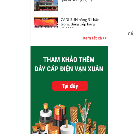
CADI-SUN nâng 31 bậc
trong Bảng xếp hạng
VNR500
CÁ
Xem tất cả >>
Chùm ảnh Hội nghị tổng
kết các khối công ty CADI-
SUN