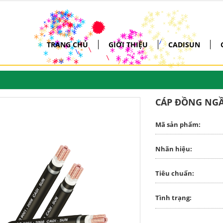
*
*
*
*
*
*
*
*
*
*
*
*
*
*
*
*
*
*
*
*
*
*
*
*
*
*
*
*
*
*
*
*
*
*
*
*
*
*
*
*
*
*
*
*
*
*
*
*
*
*
*
*
*
*
*
*
*
*
*
*
*
*
*
*
*
*
*
*
*
*
*
*
*
*
*
*
*
*
*
*
*
*
*
*
*
*
*
*
*
*
*
*
*
*
*
*
*
*
*
*
*
*
*
*
\
*
*
*
*
*
*
*
*
*
*
*
*
*
*
*
*
*
*
*
*
*
*
*
*
*
*
*
*
*
*
*
*
*
*
*
*
*
*
*
*
*
*
*
*
*
*
\
*
*
*
*
*
*
*
*
*
*
*
*
*
*
*
*
*
*
*
*
*
*
*
*
*
*
*
*
*
*
*
*
*
*
*
*
*
*
*
*
*
*
*
*
*
*
*
*
*
*
*
*
*
*
*
*
*
*
*
*
*
*
*
*
*
*
*
*
*
*
*
*
*
*
*
*
*
*
*
*
*
*
*
*
*
*
*
/
*
*
*
*
*
*
*
*
*
*
*
*
*
*
*
*
*
*
*
*
*
*
*
*
*
/
*
*
*
*
TRANG CHỦ
GIỚI THIỆU
CADISUN
*
*
*
*
*
*
*
*
*
*
*
*
*
*
*
*
*
*
*
*
*
*
*
*
*
*
*
*
*
*
*
*
*
*
*
*
*
*
*
\
*
*
\
*
*
*
*
*
*
*
*
*
*
*
*
*
*
*
*
*
*
*
*
*
*
*
*
*
CÁP ĐỒNG NGẦ
*
*
*
*
*
*
*
*
*
*
*
*
*
Mã sản phẩm:
*
*
*
*
*
Nhãn hiệu:
Tiêu chuẩn:
Tình trạng: