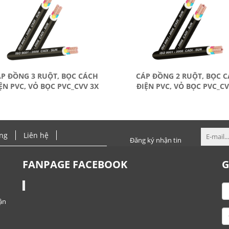
P ĐỒNG 3 RUỘT, BỌC CÁCH
CÁP ĐỒNG 2 RUỘT, BỌC 
ỆN PVC, VỎ BỌC PVC_CVV 3X
ĐIỆN PVC, VỎ BỌC PVC_C
ng
Liên hệ
Đăng ký nhận tin
FANPAGE FACEBOOK
G
ận