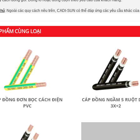
chú
: Ngoài các quy cách nêu trên, CADI-SUN có thể đáp ứng các yêu cầu khác củ
PHẨM CÙNG LOẠI
P ĐỒNG ĐƠN BỌC CÁCH ĐIỆN
CÁP ĐỒNG NGẦM 5 RUỘT 
PVC
3X+2