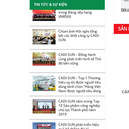
CADI-SUN nâng 31 bậc
TIN TỨC & SỰ KIỆN
trong Bảng xếp hạng
Ghi 
VNR500
Chùm ảnh Hội nghị tổng
SẢN 
kết các khối công ty CADI-
SUN
CADI-SUN – Đồng hành
cùng phát triển kinh tế Thủ
đô bền vững
CADI-SUN – Top 1 Thương
hiệu uy tín được người tiêu
dùng bình chọn “Hàng Việt
Nam được người tiêu dùng
yêu thích 2019”
CÁ
CADI-SUN nằm trong Top
10 Sản phẩm công nghiệp
chủ lực Thành phố năm
2019
CADI-SUN phát triển hiệu
quả hệ thống đại lý