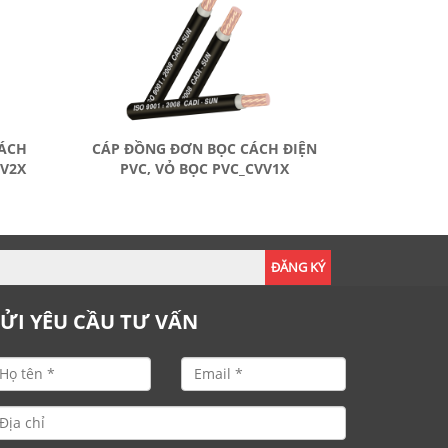
CÁCH
CÁP ĐỒNG ĐƠN BỌC CÁCH ĐIỆN
VV2X
PVC, VỎ BỌC PVC_CVV1X
ĐĂNG KÝ
ỬI YÊU CẦU TƯ VẤN