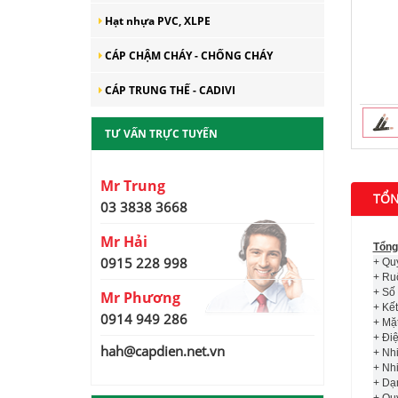
Hạt nhựa PVC, XLPE
CÁP CHẬM CHÁY - CHỐNG CHÁY
CÁP TRUNG THẾ - CADIVI
CADI-SUN – Đồng hành
cùng phát triển kinh tế Thủ
TƯ VẤN TRỰC TUYẾN
đô bền vững
Mr Trung
CADI-SUN – Top 1 Thương
TỔN
hiệu uy tín được người tiêu
03 3838 3668
dùng bình chọn “Hàng Việt
Nam được người tiêu dùng
Mr Hải
yêu thích 2019”
Tổng
0915 228 998
CADI-SUN nằm trong Top
+ Qu
10 Sản phẩm công nghiệp
+ Ru
chủ lực Thành phố năm
+ Số 
Mr Phương
2019
+ Kết
0914 949 286
+ Mặ
CADI-SUN phát triển hiệu
+ Điệ
quả hệ thống đại lý
hah@capdien.net.vn
+ Nhi
+ Nhi
+ Dạ
+ Qu