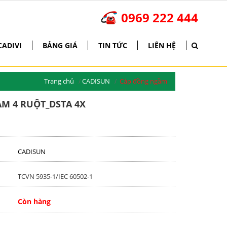
0969 222 444
*
CADIVI
BẢNG GIÁ
TIN TỨC
LIÊN HỆ
*
Trang chủ
CADISUN
Cáp đồng ngầm
M 4 RUỘT_DSTA 4X
CADISUN
TCVN 5935-1/IEC 60502-1
Còn hàng